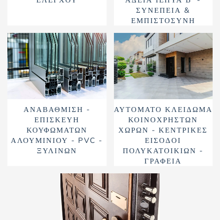
ΣΥΝΈΠΕΙΑ &
ΕΜΠΙΣΤΟΣΎΝΗ
ΑΝΑΒΆΘΜΙΣΗ -
ΑΥΤΌΜΑΤΟ ΚΛΕΊΔΩΜΑ
ΕΠΙΣΚΕΥΉ
ΚΟΙΝΌΧΡΗΣΤΩΝ
ΚΟΥΦΩΜΆΤΩΝ
ΧΏΡΩΝ - ΚΕΝΤΡΙΚΈΣ
ΑΛΟΥΜΙΝΊΟΥ - PVC -
ΕΊΣΟΔΟΙ
ΞΎΛΙΝΩΝ
ΠΟΛΥΚΑΤΟΙΚΙΏΝ -
ΓΡΑΦΕΊΑ